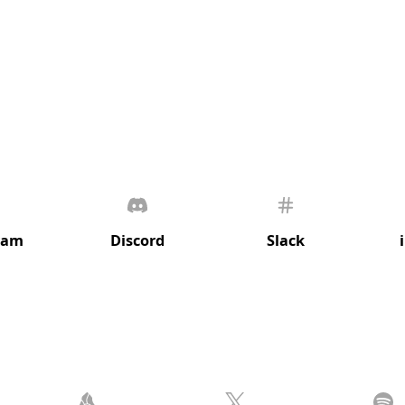
ram
Discord
Slack