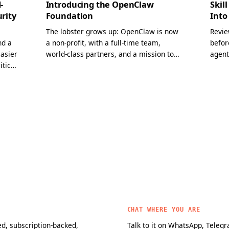
-
Introducing the OpenClaw
Skil
rity
Foundation
Into
The lobster grows up: OpenClaw is now
Revie
nd a
a non-profit, with a full-time team,
befo
easier
world-class partners, and a mission to
agent
tical
bring personal AI to everyone.
CHAT WHERE YOU ARE
d, subscription-backed,
Talk to it on WhatsApp, Telegra