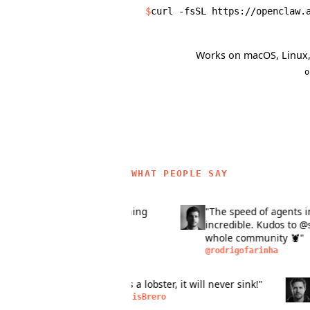
$
curl -fsSL https://openclaw.
Works on macOS, Linux, a
o
WHAT PEOPLE SAY
. Thank you for joining
"The speed of agents in this ne
@steipete!"
incredible. Kudos to @steipete 
whole community 🦞"
@rodrigofarinha
t a better version of
"AGI is a lobster, it will never sink!"
rillion company) was
@FrancisBrero