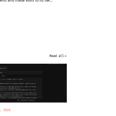
 added skills and made edits to its own
weeks. Now I don't
pt that were hot-reloaded"
@steipete and the
_zilla
@weisjohn
Read all
, 2026