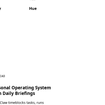
y
Hue
EAD
sonal Operating System
 Daily Briefings
law timeblocks tasks, runs