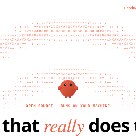
Produ
              ....::::-----------:-::::.....            
       . ..::--==++x+xxXxXXXXXXXxXxx++++==--::.. .      
    ..::==++xxXX##8#88888888888888888#8##XXxx++==::...  
.:.--==xxXX##8######X#XXxXxXxXxXxXXXX####8####XXxx==--..
-=+xXX#####XXxXx+++==-=--:-:-:----=-==++++XxXX#####XX++=
+xXXXXXX++==--::.... . .         . . ..:.::--==++xXXXXXX
XXXxx==--::...                              ..::--==xxXx
++--::..                                         ..::--+
-::..                                               ..::
                                                        
                          . ...                         
                 ....::::-:---:-::::....                
            ..::--==++x+xxxxxxxxx+x++==--::..           
         ..::==++xxXxXxXxXxXxXxXxXxXxxxx++==::..        
      ..--==++xxxxx+x++=+=======+=++x+xxxxx++==--..     
   ..::-=+++++====--::.:.........:.::--==+=+++++=-::..  
  ::--==+=+==--::....               ....::--==+++==--::.
.::--===--::..                             ..::--===--::
::--=--::..                                   ..::--=--:
:---::..                                         ..::---
-:-::..                                           ..::-:
OPEN SOURCE · RUNS ON YOUR MACHINE
::..                                                 ..:
:..                                                   ..
 that
really
does 
                                                        
                                                        